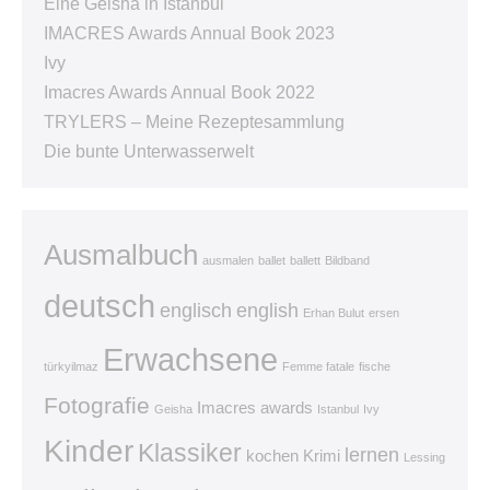
Eine Geisha in Istanbul
IMACRES Awards Annual Book 2023
Ivy
Imacres Awards Annual Book 2022
TRYLERS – Meine Rezeptesammlung
Die bunte Unterwasserwelt
Ausmalbuch
ausmalen
ballet
ballett
Bildband
deutsch
englisch
english
Erhan Bulut
ersen
Erwachsene
türkyilmaz
Femme fatale
fische
Fotografie
Imacres awards
Geisha
Istanbul
Ivy
Kinder
Klassiker
lernen
kochen
Krimi
Lessing