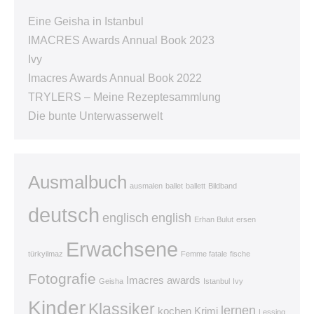
Eine Geisha in Istanbul
IMACRES Awards Annual Book 2023
Ivy
Imacres Awards Annual Book 2022
TRYLERS – Meine Rezeptesammlung
Die bunte Unterwasserwelt
Ausmalbuch
ausmalen
ballet
ballett
Bildband
deutsch
englisch
english
Erhan Bulut
ersen
Erwachsene
türkyilmaz
Femme fatale
fische
Fotografie
Imacres awards
Geisha
Istanbul
Ivy
Kinder
Klassiker
lernen
kochen
Krimi
Lessing