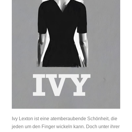
Ivy Lexton ist eine atemberaubende Schönheit, die
jeden um den Finger wickeln kann. Doch unter ihrer