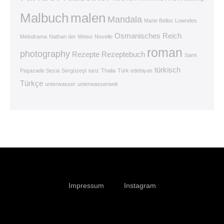
Malbuch
malen
Mandala
Marie Belloc Lowndes
Osmanisches Reich
Melodrama
Nathan der Weise
Novelle
roman
photography
Rezepte
Rezeptebuch
Sami
türkisch
Paşazade Sezai
Sergüzeşt
tanz
Thalia
Türk edebiyatı
Türkçe
unterwasser
unterwasserwelt
Impressum
Instagram