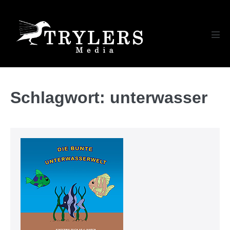
Zum
Inhalt
springen
Men
Scha
Schlagwort:
unterwasser
Die
bunte
Unterwasserwelt