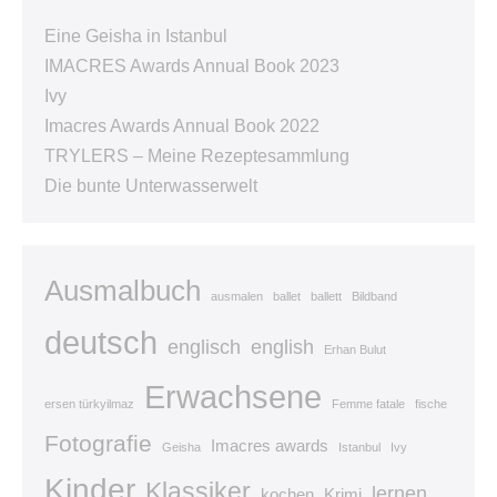
Eine Geisha in Istanbul
IMACRES Awards Annual Book 2023
Ivy
Imacres Awards Annual Book 2022
TRYLERS – Meine Rezeptesammlung
Die bunte Unterwasserwelt
Ausmalbuch
ausmalen
ballet
ballett
Bildband
deutsch
englisch
english
Erhan Bulut
Erwachsene
ersen türkyilmaz
Femme fatale
fische
Fotografie
Imacres awards
Geisha
Istanbul
Ivy
Kinder
Klassiker
lernen
kochen
Krimi