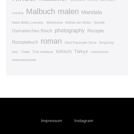
Malbuch
malen
Mandala
Lessing
Marie Belloc Lowndes
Melodrama
Nathan der Weise
Novelle
photography
Osmanisches Reich
Rezepte
roman
Rezeptebuch
Sami Paşazade Sezai
Sergüzeşt
türkisch
Türkçe
tanz
Thalia
Türk edebiyatı
unterwasser
unterwasserwelt
Impressum
Instagram