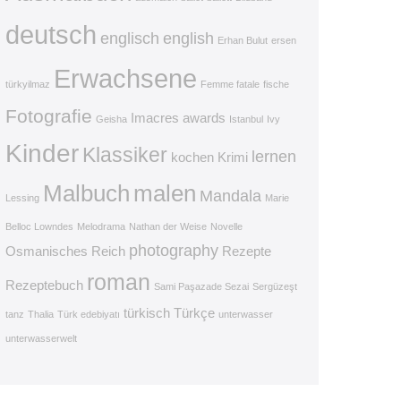
deutsch
englisch
english
Erhan Bulut
ersen
Erwachsene
türkyilmaz
Femme fatale
fische
Fotografie
Imacres awards
Geisha
Istanbul
Ivy
Kinder
Klassiker
lernen
kochen
Krimi
Malbuch
malen
Mandala
Lessing
Marie
Belloc Lowndes
Melodrama
Nathan der Weise
Novelle
photography
Osmanisches Reich
Rezepte
roman
Rezeptebuch
Sami Paşazade Sezai
Sergüzeşt
türkisch
Türkçe
tanz
Thalia
Türk edebiyatı
unterwasser
unterwasserwelt