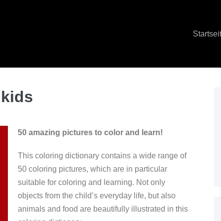
Startsei
 kids
50 amazing pictures to color and learn!
This coloring dictionary contains a wide range of
50 coloring pictures, which are in particular
suitable for coloring and learning. Not only
objects from the child’s everyday life, but also
animals and food are beautifully illustrated in this