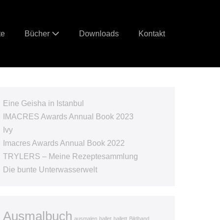
te
Bücher
Downloads
Kontakt
Eine Geisha in Istanbul
IMACRES Awards Annual Book 2023
Ivy
Imacres Awards Annual Book 2022
TRYLERS – Meine Rezeptesammlung
Die bunte Unterwasserwelt
Ausmalbuch
ausmalen
ballet
ballett
Bildband