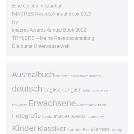
Eine Geisha in Istanbul
IMACRES Awards Annual Book 2023
Ivy
Imacres Awards Annual Book 2022
TRYLERS – Meine Rezeptesammlung
Die bunte Unterwasserwelt
Ausmalbuch
ausmalen
ballet
ballett
Bildband
deutsch
englisch
english
Erhan Bulut
ersen
Erwachsene
türkyilmaz
Femme fatale
fische
Fotografie
Imacres awards
Geisha
Istanbul
Ivy
Kinder
Klassiker
lernen
kochen
Krimi
Lessing